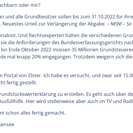
achbarn oder mir?
n und alle Grundbesitzer sollen bis zum 31.10.2022 für ihr
 Neuestes Urteil zur Verlängerung der Abgabe.
–
NEIN! – So
onalnot. Und Rechtsexperten halten die verschiedenen Gr
eil sie die Anforderungen des Bundesverfassungsgerichts nac
k bis Ende Oktober 2022 müssen 35 Millionen Grundsteuere
de mal knapp 20% eingegangen. Trotzdem weigern sich die L
Portal von Elster. Ich habe es versucht, und zwar seit 15.0
 fertig gestellt.
rundstückswerterklärung zu erstellen. Es geht auch über d
usfüllhilfe. Hier wird stellenweise aber auch im TV und Rad
mt schon alles fertig gemacht.
lkensee