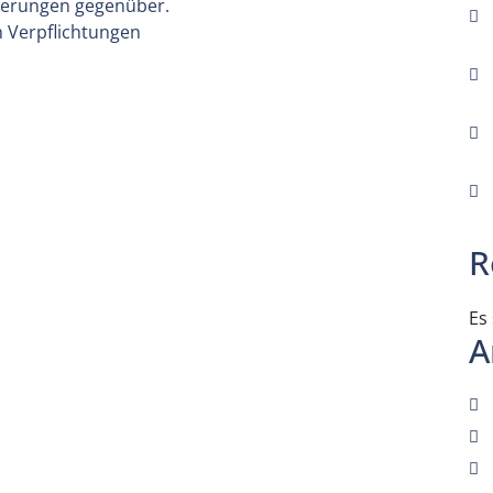
rderungen gegenüber.
 Verpflichtungen
R
Es
A