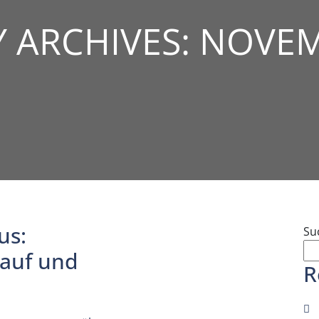
 ARCHIVES: NOVEM
us:
Su
auf und
R